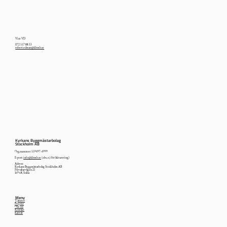
Vice VD
072 557 88 33
robert.edman@kbmb.se
Kyrkans Byggmästarbolag
Stockholm AB
Org.nummer: 559497-4999
E-post:
info@kbmb.se
(obs, ej för fakturering)
Adress:
Kyrkans Byggmästarbolag Stockholm AB
Förvaltarvägen 21
169 68, Solna
Meny
Tjänster
Projekt
Om oss
Kontakt
Karriär