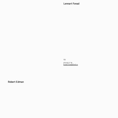
Lennart Fonad
VD
070 302 57 78
lennart.fonad@kbmb.se
Robert Edman