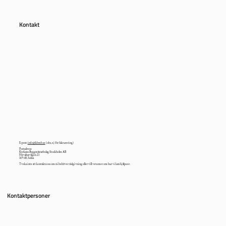
Kontakt
E-post:
info@kbmb.se
(obs, ej för fakturering)
Postadress:
Kyrkans Byggmästarbolag Stockholm AB
Förvaltarvägen 21
169 68, Solna
Tveka inte att kontakta oss om ni behöver rådgivning eller vill veta mer om hur vi kan hjälpa er.
Kontaktpersoner